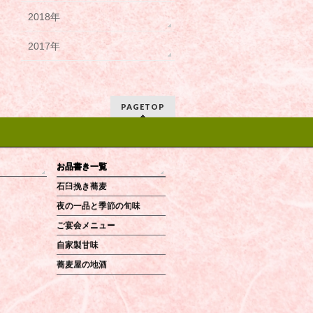
2018年
2017年
PAGETOP
お品書き一覧
石臼挽き蕎麦
夜の一品と季節の旬味
ご宴会メニュー
自家製甘味
蕎麦屋の地酒